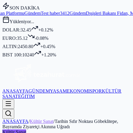
SON DAKİKA
m
Test haber3412
Gündem
Dışişleri Bakanı Fidan, MGK Genel Sekreterl
Yükleniyor...
DOLAR:
32.45
+0.12%
EURO:
35.12
-0.08%
ALTIN:
2450.80
+0.45%
BIST 100:
10240
+1.20%
ANASAYFA
GÜNDEM
YAŞAM
EKONOMI
SPOR
KÜLTÜR
SANAT
EĞITIM
ANASAYFA
/
Kültür Sanat
/
Tarihin Sıfır Noktası Göbeklitepe,
Bayramda Ziyaretçi Akınına Uğradı
Kültür Sanat