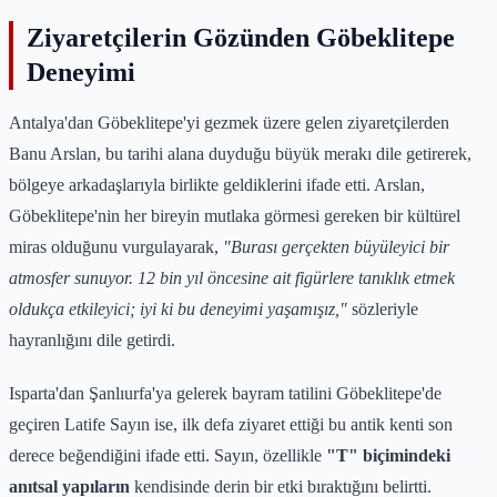
Ziyaretçilerin Gözünden Göbeklitepe
Deneyimi
Antalya'dan Göbeklitepe'yi gezmek üzere gelen ziyaretçilerden
Banu Arslan, bu tarihi alana duyduğu büyük merakı dile getirerek,
bölgeye arkadaşlarıyla birlikte geldiklerini ifade etti. Arslan,
Göbeklitepe'nin her bireyin mutlaka görmesi gereken bir kültürel
miras olduğunu vurgulayarak,
"Burası gerçekten büyüleyici bir
atmosfer sunuyor. 12 bin yıl öncesine ait figürlere tanıklık etmek
oldukça etkileyici; iyi ki bu deneyimi yaşamışız,"
sözleriyle
hayranlığını dile getirdi.
Isparta'dan Şanlıurfa'ya gelerek bayram tatilini Göbeklitepe'de
geçiren Latife Sayın ise, ilk defa ziyaret ettiği bu antik kenti son
derece beğendiğini ifade etti. Sayın, özellikle
"T" biçimindeki
anıtsal yapıların
kendisinde derin bir etki bıraktığını belirtti.