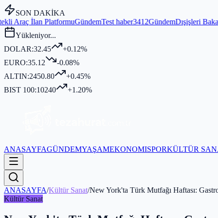
SON DAKİKA
mu
Gündem
Test haber3412
Gündem
Dışişleri Bakanı Fidan, MGK Genel S
Yükleniyor...
DOLAR:
32.45
+0.12%
EURO:
35.12
-0.08%
ALTIN:
2450.80
+0.45%
BIST 100:
10240
+1.20%
ANASAYFA
GÜNDEM
YAŞAM
EKONOMI
SPOR
KÜLTÜR SAN
ANASAYFA
/
Kültür Sanat
/
New York'ta Türk Mutfağı Haftası: Gastr
Kültür Sanat