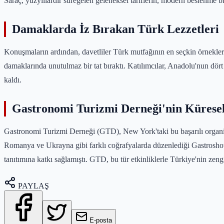
Saraç, yüzyıllardır süregelen geleneksel tariflerin, modern beslenme bi
Damaklarda İz Bırakan Türk Lezzetleri
Konuşmaların ardından, davetliler Türk mutfağının en seçkin örnekleriy
damaklarında unutulmaz bir tat bıraktı. Katılımcılar, Anadolu'nun dört
kaldı.
Gastronomi Turizmi Derneği'nin Kürese
Gastronomi Turizmi Derneği (GTD), New York'taki bu başarılı organi
Romanya ve Ukrayna gibi farklı coğrafyalarda düzenlediği Gastroshow e
tanıtımına katkı sağlamıştı. GTD, bu tür etkinliklerle Türkiye'nin z
PAYLAŞ
E-posta