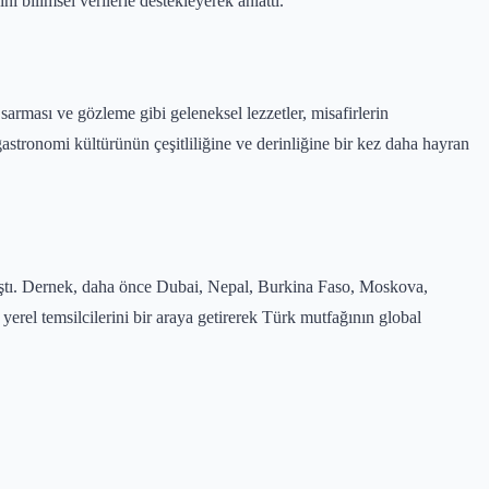
ı bilimsel verilerle destekleyerek anlattı.
arması ve gözleme gibi geleneksel lezzetler, misafirlerin
gastronomi kültürünün çeşitliliğine ve derinliğine bir kez daha hayran
ıştı. Dernek, daha önce Dubai, Nepal, Burkina Faso, Moskova,
rel temsilcilerini bir araya getirerek Türk mutfağının global