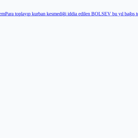
n kesmediği iddia edilen BOLSEV bu yıl bağış toplamadı
Gündem
Bayra