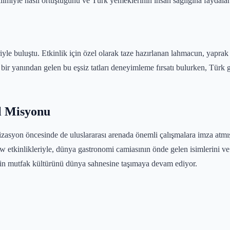
limiyle nasıl örtüştüğünü ve Türk yemeklerinin insan sağlığına faydaların
le buluştu. Etkinlik için özel olarak taze hazırlanan lahmacun, yaprak s
 bir yanından gelen bu eşsiz tatları deneyimleme fırsatı bulurken, Türk 
l Misyonu
zasyon öncesinde de uluslararası arenada önemli çalışmalara imza atm
tkinlikleriyle, dünya gastronomi camiasının önde gelen isimlerini ve ye
engin mutfak kültürünü dünya sahnesine taşımaya devam ediyor.