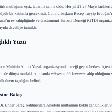
rk mutfağının eşsiz tatlarına sahne oldu. Her yıl 21-27 Mayıs tarihleri
üyük bir katılımla gerçekleşti. Cumhurbaşkanı Recep Tayyip Erdoğan'ı
al'ın ev sahipliğinde ve Gastronomi Turizmi Derneği (GTD) organizas
yıda davetliye tanıtıldı.
lıklı Yüzü
osu Muhittin Ahmet Yazal, organizasyonda emeği geçen herkese içten t
iyle de dünya mutfakları arasında
müstesna bir konuma
sahip olduğunu vu
k önem taşıdığını belirtti.
sine Bakış
. Ender Saraç, katılımcılara Anadolu mutfağının köklü zenginlikleri ve T