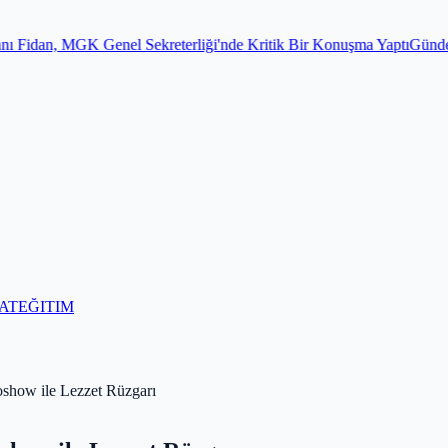
ekreterliği'nde Kritik Bir Konuşma Yaptı
Gündem
Para toplayıp kurba
AT
EĞITIM
oshow ile Lezzet Rüzgarı