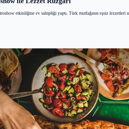
show ile Lezzet Rüzgarı
how etkinliğine ev sahipliği yaptı. Türk mutfağının eşsiz lezzetleri ulu