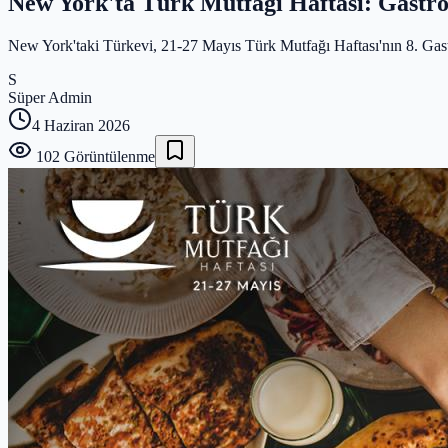
New York'ta Türk Mutfağı Haftası: Gastro
New York'taki Türkevi, 21-27 Mayıs Türk Mutfağı Haftası'nın 8. Gastros
S
Süper Admin
4 Haziran 2026
102
Görüntülenme