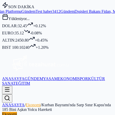
SON DAKİKA
em
Test haber3412
Gündem
Dışişleri Bakanı Fidan, MGK Genel Sekreter
Yükleniyor...
DOLAR:
32.45
+0.12%
EURO:
35.12
-0.08%
ALTIN:
2450.80
+0.45%
BIST 100:
10240
+1.20%
ANASAYFA
GÜNDEM
YAŞAM
EKONOMI
SPOR
KÜLTÜR
SANAT
EĞITIM
ANASAYFA
/
Ekonomi
/
Kurban Bayramı'nda Sarp Sınır Kapısı'nda
185 Bini Aşkın Yolcu Hareketi
Ekonomi