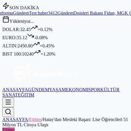
SON DAKİKA
t haber3412
Gündem
Dışişleri Bakanı Fidan, MGK Genel Sekreterliği'n
Yükleniyor...
DOLAR:
32.45
+0.12%
EURO:
35.12
-0.08%
ALTIN:
2450.80
+0.45%
BIST 100:
10240
+1.20%
ANASAYFA
GÜNDEM
YAŞAM
EKONOMI
SPOR
KÜLTÜR
SANAT
EĞITIM
ANASAYFA
/
Eğitim
/
Hatay'dan Mesleki Başarı: Lise Öğrencileri 51
Milyon TL Ciroya Ulaştı
Eğitim