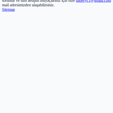
sorunlar ve tüm iletişim ihtiyaçlarınız için bize
haberyc1@gmail.com
mail adresimizden ulaşabilirsiniz.
Sitemap