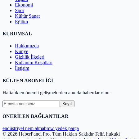
Ekonomi
Spor
Kültür Sanat
Eğitim
KURUMSAL
Hakkımızda
Künye
Gizlilik İlkeleri
Kullanım Koşulları
İletişim
BÜLTEN ABONELİĞİ
Haftalık en önemli gelişmelerden anında haberdar olun.
Kayıt
ÖNERİLEN BAĞLANTILAR
endüstriyel nem alma
bmw yedek parça
© 2026 HaberPanel Pro. Tüm Hakları Saklıdır.
Telif, hukuki