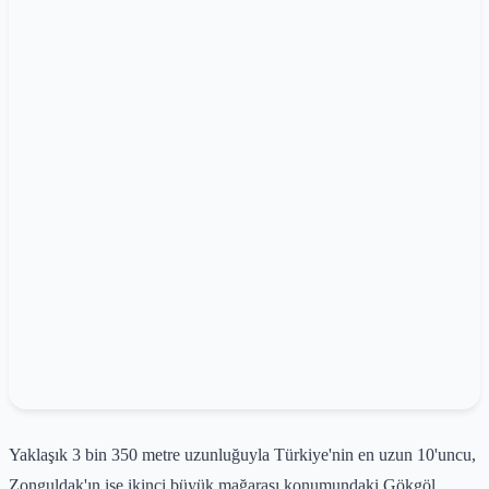
Yaklaşık 3 bin 350 metre uzunluğuyla Türkiye'nin en uzun 10'uncu,
Zonguldak'ın ise ikinci büyük mağarası konumundaki Gökgöl