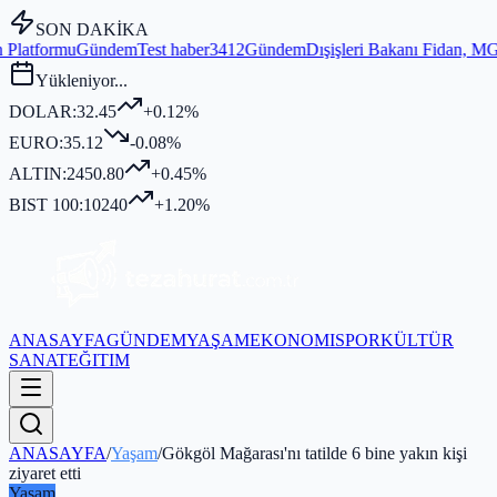
SON DAKİKA
Test haber3412
Gündem
Dışişleri Bakanı Fidan, MGK Genel Sekreterli
Yükleniyor...
DOLAR:
32.45
+0.12%
EURO:
35.12
-0.08%
ALTIN:
2450.80
+0.45%
BIST 100:
10240
+1.20%
ANASAYFA
GÜNDEM
YAŞAM
EKONOMI
SPOR
KÜLTÜR
SANAT
EĞITIM
ANASAYFA
/
Yaşam
/
Gökgöl Mağarası'nı tatilde 6 bine yakın kişi
ziyaret etti
Yaşam