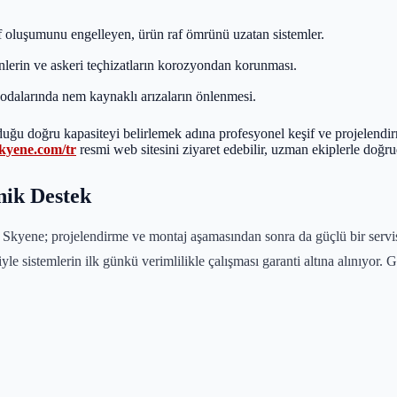
f oluşumunu engelleyen, ürün raf ömrünü uzatan sistemler.
lerin ve askeri teçhizatların korozyondan korunması.
iv odalarında nem kaynaklı arızaların önlenmesi.
yduğu doğru kapasiteyi belirlemek adına profesyonel keşif ve projelend
kyene.com/tr
resmi web sitesini ziyaret edebilir, uzman ekiplerle doğrud
nik Destek
n Skyene; projelendirme ve montaj aşamasından sonra da güçlü bir servi
yle sistemlerin ilk günkü verimlilikle çalışması garanti altına alınıyor