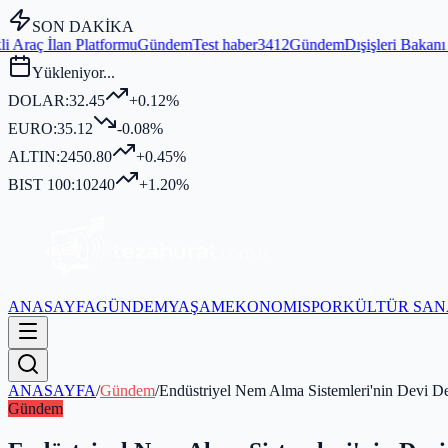
SON DAKİKA
mu
Gündem
Test haber3412
Gündem
Dışişleri Bakanı Fidan, MGK Genel 
Yükleniyor...
DOLAR:
32.45
+0.12%
EURO:
35.12
-0.08%
ALTIN:
2450.80
+0.45%
BIST 100:
10240
+1.20%
ANASAYFA
GÜNDEM
YAŞAM
EKONOMI
SPOR
KÜLTÜR SAN
ANASAYFA
/
Gündem
/
Endüstriyel Nem Alma Sistemleri'nin Devi D
Gündem