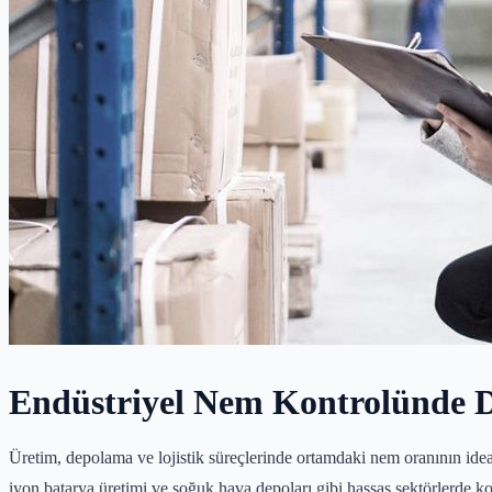
Endüstriyel Nem Kontrolünde D
Üretim, depolama ve lojistik süreçlerinde ortamdaki nem oranının ideal
iyon batarya üretimi ve soğuk hava depoları gibi hassas sektörlerde k