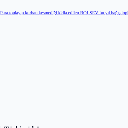
an kesmediği iddia edilen BOLSEV bu yıl bağış toplamadı
Gündem
Bayr