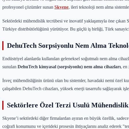
profesyonel çözümler sunan
Skyene
, ileri teknoloji nem alma sisteml
Sektördeki mühendislik tecrübesi ve inovatif yaklaşımıyla öne çıkan S
Türkiye distribütörlüğünü yürütüyor. Bu güçlü iş birliği, Türk sanayic
DehuTech Sorpsiyonlu Nem Alma Teknolo
Endüstriyel alanlarda kullanılan geleneksel soğutmalı nem alma cihaz
sunulan
DehuTech kimyasal (sorpsiyonlu) nem alma cihazları
, en
İsveç mühendisliğinin ürünü olan bu sistemler, havadaki nemi özel kur
çalışabilen DehuTech cihazları, yüksek enerji tasarrufu sağlayarak işl
Sektörlere Özel Terzi Usulü Mühendisli
Skyene’i sektördeki diğer firmalardan ayıran en büyük özellik, sadece
coğrafi konumunu ve içerideki prosesin ihtiyaçlarını analiz ederek "ter