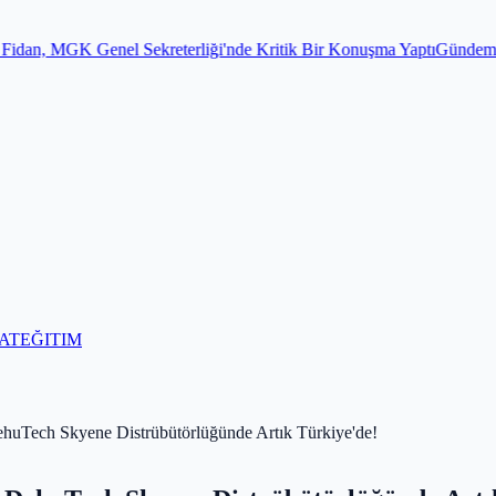
Sekreterliği'nde Kritik Bir Konuşma Yaptı
Gündem
Para toplayıp kurb
AT
EĞITIM
ehuTech Skyene Distrübütörlüğünde Artık Türkiye'de!