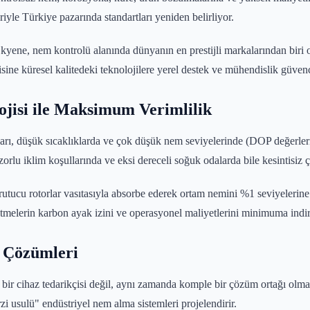
eriyle Türkiye pazarında standartları yeniden belirliyor.
kyene, nem kontrolü alanında dünyanın en prestijli markalarından biri 
isine küresel kalitedeki teknolojilere yerel destek ve mühendislik güvenc
jisi ile Maksimum Verimlilik
ları, düşük sıcaklıklarda ve çok düşük nem seviyelerinde (DOP değerler
 zorlu iklim koşullarında ve eksi dereceli soğuk odalarda bile kesintisiz ç
utucu rotorlar vasıtasıyla absorbe ederek ortam nemini %1 seviyelerine 
etmelerin karbon ayak izini ve operasyonel maliyetlerini minimuma indir
k Çözümleri
 bir cihaz tedarikçisi değil, aynı zamanda komple bir çözüm ortağı olma
zi usulü" endüstriyel nem alma sistemleri projelendirir.