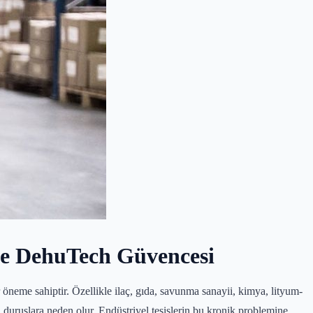
le DehuTech Güvencesi
 öneme sahiptir. Özellikle ilaç, gıda, savunma sanayii, kimya, lityum-
duruşlara neden olur. Endüstriyel tesislerin bu kronik problemine