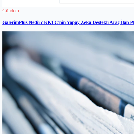
Gündem
GalerimPlus Nedir? KKTC'nin Yapay Zeka Destekli Araç İlan P