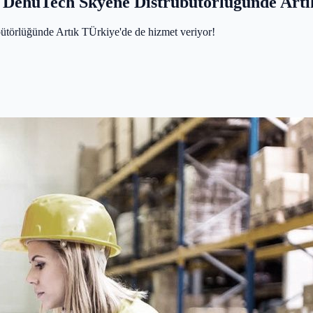
i DehuTech Skyene Distrübütörlüğünde Artı
törlüğünde Artık TÜrkiye'de de hizmet veriyor!