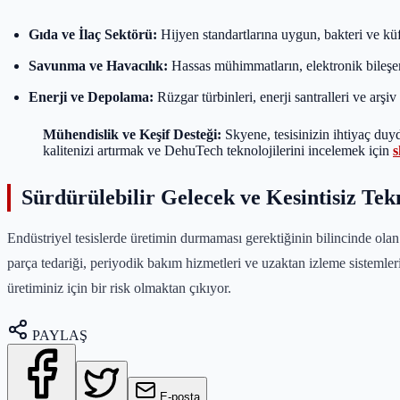
Gıda ve İlaç Sektörü:
Hijyen standartlarına uygun, bakteri ve kü
Savunma ve Havacılık:
Hassas mühimmatların, elektronik bileşen
Enerji ve Depolama:
Rüzgar türbinleri, enerji santralleri ve arş
Mühendislik ve Keşif Desteği:
Skyene, tesisinizin ihtiyaç du
kalitenizi artırmak ve DehuTech teknolojilerini incelemek için
s
Sürdürülebilir Gelecek ve Kesintisiz Tek
Endüstriyel tesislerde üretimin durmaması gerektiğinin bilincinde ola
parça tedariği, periyodik bakım hizmetleri ve uzaktan izleme sistemleri
üretiminiz için bir risk olmaktan çıkıyor.
PAYLAŞ
E-posta