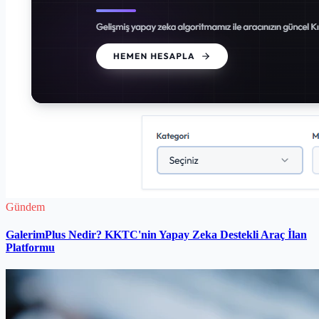
Gündem
GalerimPlus Nedir? KKTC'nin Yapay Zeka Destekli Araç İlan
Platformu