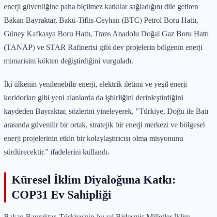
enerji güvenliğine paha biçilmez katkılar sağladığını dile getiren
Bakan Bayraktar, Bakü-Tiflis-Ceyhan (BTC) Petrol Boru Hattı,
Güney Kafkasya Boru Hattı, Trans Anadolu Doğal Gaz Boru Hattı
(TANAP) ve STAR Rafinerisi gibi dev projelerin bölgenin enerji
mimarisini kökten değiştirdiğini vurguladı.
İki ülkenin yenilenebilir enerji, elektrik iletimi ve yeşil enerji
koridorları gibi yeni alanlarda da işbirliğini derinleştirdiğini
kaydeden Bayraktar, sözlerini yineleyerek, "Türkiye, Doğu ile Batı
arasında güvenilir bir ortak, stratejik bir enerji merkezi ve bölgesel
enerji projelerinin etkin bir kolaylaştırıcısı olma misyonunu
sürdürecektir." ifadelerini kullandı.
Küresel İklim Diyaloğuna Katkı:
COP31 Ev Sahipliği
Bakan Bayraktar, Türkiye'nin bu yıl Birleşmiş Milletler İklim