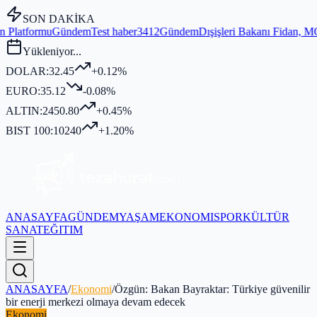
SON DAKİKA
m
Test haber3412
Gündem
Dışişleri Bakanı Fidan, MGK Genel Sekreterl
Yükleniyor...
DOLAR:
32.45
+0.12%
EURO:
35.12
-0.08%
ALTIN:
2450.80
+0.45%
BIST 100:
10240
+1.20%
ANASAYFA
GÜNDEM
YAŞAM
EKONOMI
SPOR
KÜLTÜR
SANAT
EĞITIM
ANASAYFA
/
Ekonomi
/
Özgün: Bakan Bayraktar: Türkiye güvenilir
bir enerji merkezi olmaya devam edecek
Ekonomi