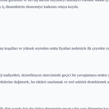
k iç dinamiklerin ekonomiye katkısını ortaya koydu.
 koşulları ve yüksek seyreden emtia fiyatları nedeniyle ilk çeyrekte yıl
i maliyetleri, dezenflasyon sürecimizde geçici bir yavaşlamaya neden olsa
kilerine değinerek, bu etkileri sınırlamak ve reel sektörü desteklemek a
ilk dört ayında faiz dışı bütçe dengesinin geçen yılın aynı dönemine kı