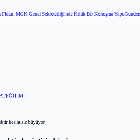
el Sekreterliği'nde Kritik Bir Konuşma Yaptı
Gündem
Para toplayıp ku
AT
EĞITIM
ir kesintisiz büyüyor