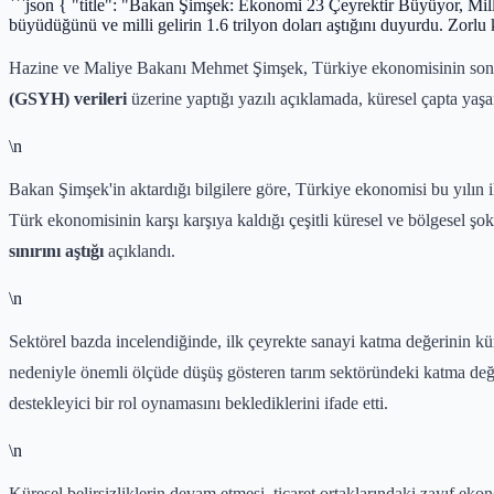
```json { "title": "Bakan Şimşek: Ekonomi 23 Çeyrektir Büyüyor, Mil
büyüdüğünü ve milli gelirin 1.6 trilyon doları aştığını duyurdu. Zorl
Hazine ve Maliye Bakanı Mehmet Şimşek, Türkiye ekonomisinin son 
(GSYH) verileri
üzerine yaptığı yazılı açıklamada, küresel çapta yaş
\n
Bakan Şimşek'in aktardığı bilgilere göre, Türkiye ekonomisi bu yılın 
Türk ekonomisinin karşı karşıya kaldığı çeşitli küresel ve bölgesel ş
sınırını aştığı
açıklandı.
\n
Sektörel bazda incelendiğinde, ilk çeyrekte sanayi katma değerinin kür
nedeniyle önemli ölçüde düşüş gösteren tarım sektöründeki katma değe
destekleyici bir rol oynamasını beklediklerini ifade etti.
\n
Küresel belirsizliklerin devam etmesi, ticaret ortaklarındaki zayıf eko