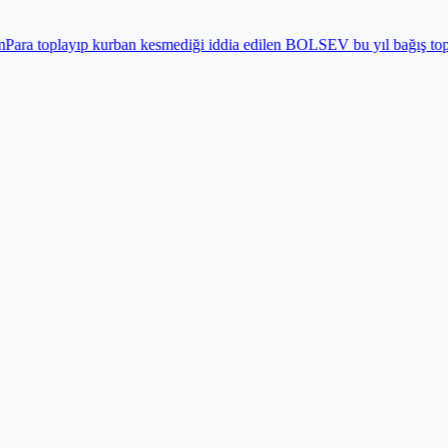
rban kesmediği iddia edilen BOLSEV bu yıl bağış toplamadı
Gündem
B