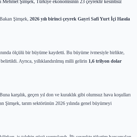
ı Mehmet Şimşek, Türkiye ekonomisinin 23 çeyrektir kesintisiz
. Bakan Şimşek,
2026 yılı birinci çeyrek Gayri Safi Yurt İçi Hasıla
nında ölçülü bir büyüme kaydetti. Bu büyüme ivmesiyle birlikte,
belirtildi. Ayrıca, yıllıklandırılmış milli gelirin
1,6 trilyon dolar
 Buna karşılık, geçen yıl don ve kuraklık gibi olumsuz hava koşulları
an Şimşek, tarım sektörünün 2026 yılında genel büyümeyi
kilirken, iç talebin gücü vurgulandı. İlk çeyrekte tüketim harcamaları