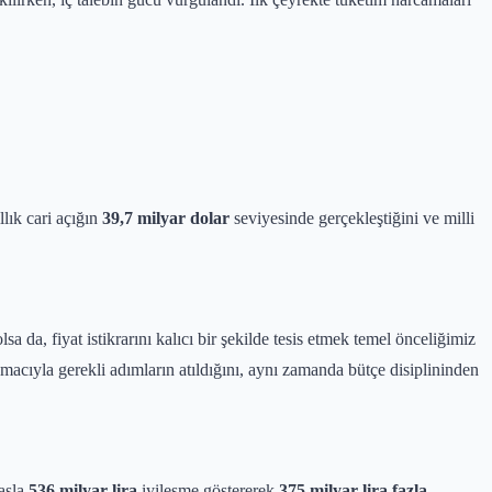
lık cari açığın
39,7 milyar dolar
seviyesinde gerçekleştiğini ve milli
 da, fiyat istikrarını kalıcı bir şekilde tesis etmek temel önceliğimiz
macıyla gerekli adımların atıldığını, aynı zamanda bütçe disiplininden
yasla
536 milyar lira
iyileşme göstererek
375 milyar lira fazla