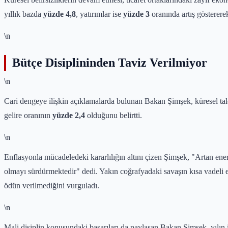
yıllık bazda
yüzde 4,8
, yatırımlar ise
yüzde 3
oranında artış gösterere
\n
Bütçe Disiplininden Taviz Verilmiyor
\n
Cari dengeye ilişkin açıklamalarda bulunan Bakan Şimşek, küresel talep
gelire oranının
yüzde 2,4
olduğunu belirtti.
\n
Enflasyonla mücadeledeki kararlılığın altını çizen Şimşek, "Artan enerj
olmayı sürdürmektedir" dedi. Yakın coğrafyadaki savaşın kısa vadeli et
ödün verilmediğini vurguladı.
\n
Mali disiplin konusundaki başarıları da paylaşan Bakan Şimşek, yılın 