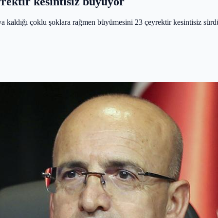
ektir kesintisiz büyüyor
dığı çoklu şoklara rağmen büyümesini 23 çeyrektir kesintisiz sürdürdü. M