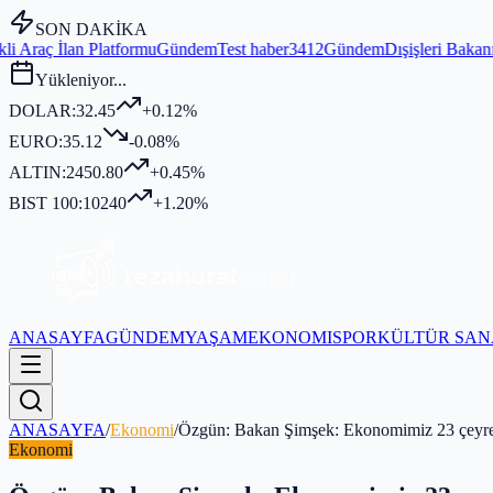
SON DAKİKA
formu
Gündem
Test haber3412
Gündem
Dışişleri Bakanı Fidan, MGK Gen
Yükleniyor...
DOLAR:
32.45
+0.12%
EURO:
35.12
-0.08%
ALTIN:
2450.80
+0.45%
BIST 100:
10240
+1.20%
ANASAYFA
GÜNDEM
YAŞAM
EKONOMI
SPOR
KÜLTÜR SAN
ANASAYFA
/
Ekonomi
/
Özgün: Bakan Şimşek: Ekonomimiz 23 çeyrekt
Ekonomi