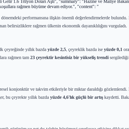
li Gelir 1.6 Trilyon Doları Aştı", "summary": "Hazine ve Maliye Bakan
u koşullara rağmen büyüme devam ediyor.", "content": "
dönemdeki performansına ilişkin önemli değerlendirmelerde bulundu
anan belirsizliklere rağmen ülkenin ekonomik dayanıklılığını vurguladı.
ilk çeyreğinde yıllık bazda
yüzde 2,5
, çeyreklik bazda ise
yüzde 0,1
ora
oklara rağmen tam
23 çeyrektir kesintisiz bir yükseliş trendi
sergilediği 
esel konjonktür ve takvim etkileriyle bir miktar daraldığı gözlemlendi.
r, bu çeyrekte yıllık bazda
yüzde 4,6'lık güçlü bir artış
kaydetti. Bak
nomik görünüm ve net dış talebin büyümeyi sınırlayıcı etkisine dikkat çe