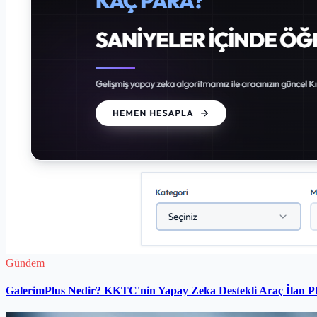
Gündem
GalerimPlus Nedir? KKTC'nin Yapay Zeka Destekli Araç İlan P